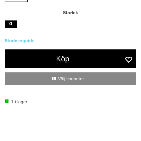
Storlek
XL
Köp
Välj varianter ...
1
i lager