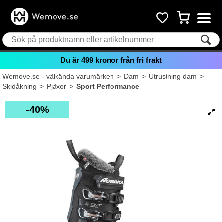
Du är
499
kronor från fri frakt
Wemove.se - välkända varumärken
>
Dam
>
Utrustning dam
>
Skidåkning
>
Pjäxor
>
Sport Performance
40%