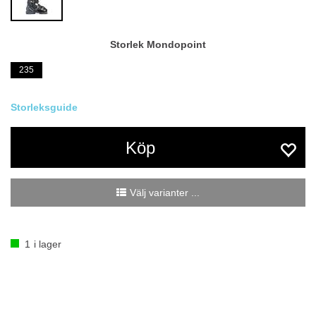
Storlek Mondopoint
235
Köp
Välj varianter ...
1
i lager