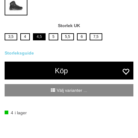
Storlek UK
3,5
4
4,5
5
5,5
6
7,5
Köp
Välj varianter ...
4
i lager