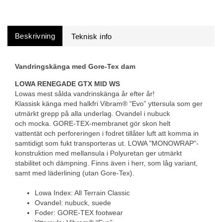
Beskrivning
Vandringskänga med Gore-Tex dam
LOWA RENEGADE GTX MID WS
Lowas mest sålda vandrinskänga år efter år!
Klassisk känga med halkfri Vibram® “Evo” yttersula som ger
utmärkt grepp på alla underlag. Ovandel i nubuck
och mocka. GORE-TEX-membranet gör skon helt
vattentät och perforeringen i fodret tillåter luft att komma in
samtidigt som fukt transporteras ut. LOWA "MONOWRAP"-
konstruktion med mellansula i Polyuretan ger utmärkt
stabilitet och dämpning. Finns även i herr, som låg variant,
samt med läderlining (utan Gore-Tex).
Lowa Index: All Terrain Classic
Ovandel: nubuck, suede
Foder: GORE-TEX footwear