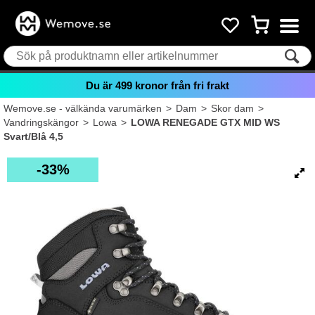
Du är
499
kronor från fri frakt
Wemove.se - välkända varumärken
>
Dam
>
Skor dam
>
Vandringskängor
>
Lowa
>
LOWA RENEGADE GTX MID WS
Svart/Blå 4,5
33%