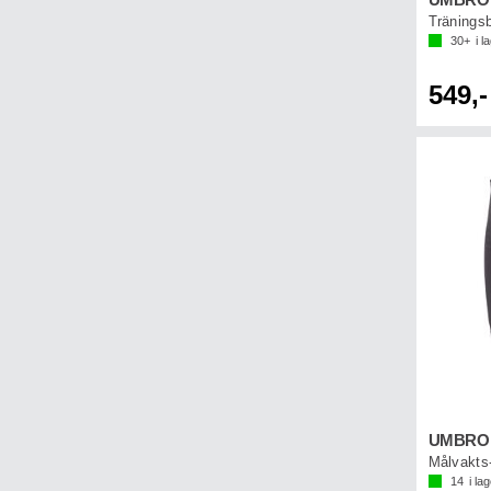
30+
i l
549,-
Målvakts-
14
i la