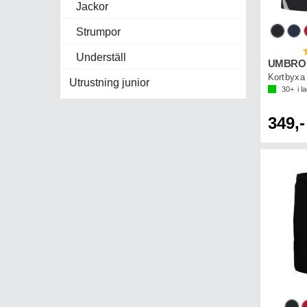
Jackor
Strumpor
B
Underställ
UMBRO U
Kortbyxa 
Utrustning junior
30+
i l
349,-