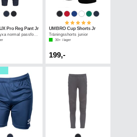
Betyg:
5.0 utav 5 stjärnor
X Pro Reg Pant Jr
UMBRO Cup Shorts Jr
Träningsbyxa normal passform junior
Träningsshorts junior
ger
30+
i lager
199,-