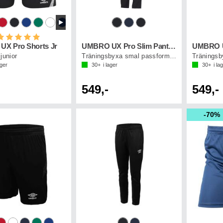
etyg:
5.0 utav 5 stjärnor
X Pro Shorts Jr
UMBRO UX Pro Slim Pant Jr
UMBRO U
junior
Träningsbyxa smal passform junior
ager
30+
i lager
30+
i la
549,-
549,-
70%