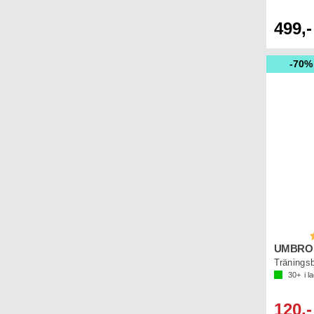
499,-
70%
B
Träningsb
30+
i l
120,-