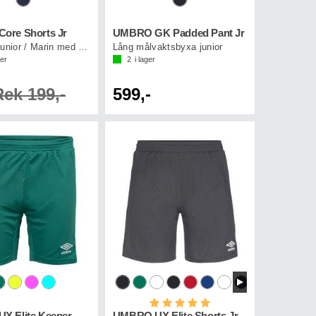
ore Shorts Jr
UMBRO GK Padded Pant Jr
Kortbyxa junior / Marin med vita loggor
Lång målvaktsbyxa junior
ger
2
i lager
Rek 199,-
599,-
Betyg:
5.0 utav 5 stjärnor