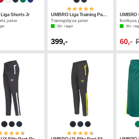
Betyg:
5.0 utav 5 stjärnor
iga Shorts Jr
UMBRO Liga Training Pant Jr
UMBRO C
ts junior
Träningsbyxa junior
ager
30+
i lager
30+
i la
399,-
60,-
etyg:
4.4 utav 5 stjärnor
Betyg:
4.6 utav 5 stjärnor