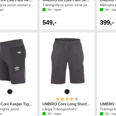
UMBRO UX Elite Pant Reg Jr
UMBRO UX Elite Pant Slim J
Träningsbyxa junior normal passform
Träningsbyxa junior smal passform
Målvaktss
ager
30+
i lager
30+
i la
549,-
399,-
Betyg:
4.0 utav 5 stjärnor
UMBRO Core Keeper Tights Jr
UMBRO Core Long Shorts Jr
tights junior
Långa Träningsshorts
Träningsb
ger
30+
i lager
30+
i la