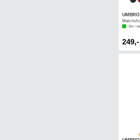
UMBRO L
Matchshor
30+
i l
249,-
B