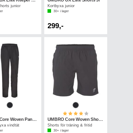
UMBRO UX Elite Keeper Shorts Jr
UMBRO UX Elite Shorts Jr
horts junior
Kortbyxa junior
ger
30+
i lager
299,-
Betyg:
4.0 utav 5 stjärnor
UMBRO Core Woven Pant Jr
UMBRO Core Woven Shorts Jr
yxa vindtät
Shorts för träning & fritid
ger
30+
i lager