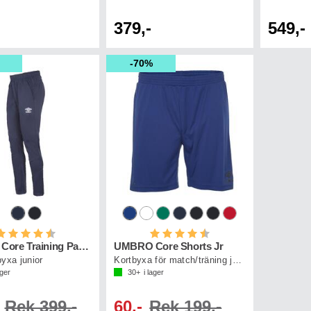
379,-
549,-
70%
etyg:
4.5 utav 5 stjärnor
Betyg:
4.7 utav 5 stjärnor
UMBRO Core Training Pant Jr
UMBRO Core Shorts Jr
yxa junior
Kortbyxa för match/träning junior
ager
30+
i lager
Rek 399,-
60,-
Rek 199,-