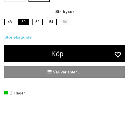
Str. byxor
48
50
52
54
56
Köp
Välj varianter ...
2
i lager