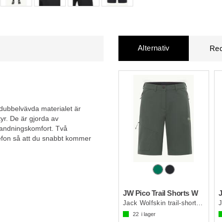
Alternativ
Rec
 dubbelvävda materialet är
r. De är gjorda av
andningskomfort. Två
elefon så att du snabbt kommer
JW Pico Trail Shorts W
Jack Wolfskin trail-shorts dam
22
i lager