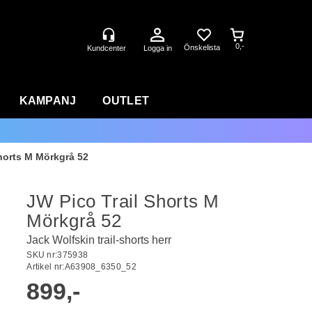
0,-
Logga in
KAMPANJ
OUTLET
horts M Mörkgrå 52
JW Pico Trail Shorts M
Mörkgrå 52
Jack Wolfskin trail-shorts herr
SKU nr:
375938
Artikel nr:
A63908_6350_52
899,-