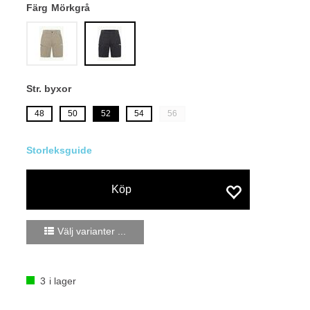
Färg
Mörkgrå
Str. byxor
48
50
52
54
56
Köp
Välj varianter ...
3
i lager