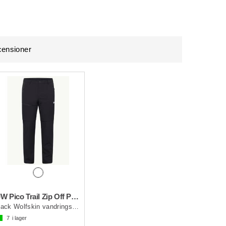
ensioner
JW Pico Trail Zip Off Pant M
Jack Wolfskin vandringsbyxa herr
7
i lager