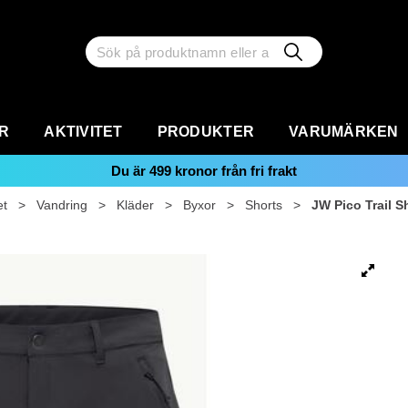
R
AKTIVITET
PRODUKTER
VARUMÄRKEN
Du är
499
kronor från fri frakt
et
>
Vandring
>
Kläder
>
Byxor
>
Shorts
>
JW Pico Trail S