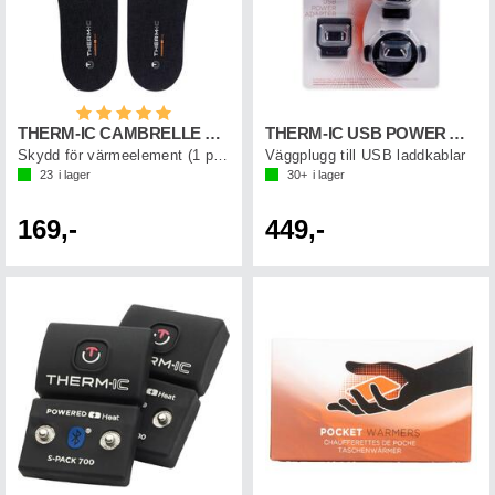
Betyg:
5.0 utav 5 stjärnor
THERM-IC CAMBRELLE COVERS
THERM-IC USB POWER ADAPTER
Skydd för värmeelement (1 par)
Väggplugg till USB laddkablar
23
i lager
30+
i lager
169,-
449,-