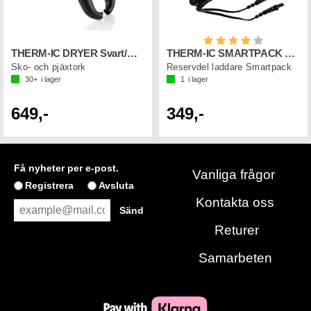
Betyg:
4.0 utav 5 st
THERM-IC DRYER Svart/Röd
THERM-IC SMARTPACK STD CHARGER 220v
Sko- och pjäxtork
Reservdel laddare Smartpack
30+
i lager
1
i lager
649,-
349,-
Få nyheter per e-post.
Vanliga frågor
Registrera
Avsluta
Kontakta oss
Returer
Samarbeten