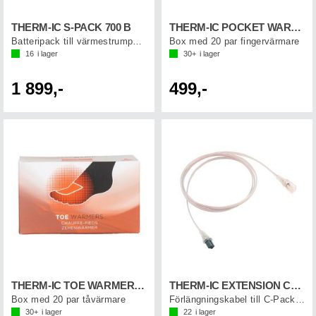
THERM-IC S-PACK 700 B
THERM-IC POCKET WARMER (20-p)
Batteripack till värmestrumpor Bluetooth
Box med 20 par fingervärmare
16
i lager
30+
i lager
1 899,-
499,-
THERM-IC TOE WARMER (20-p)
THERM-IC EXTENSION CORD 120 CM (1 par)
Box med 20 par tåvärmare
Förlängningskabel till C-Pack batterier
30+
i lager
22
i lager