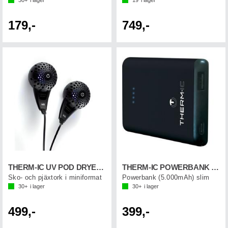
179,-
749,-
THERM-IC UV POD DRYER Svart
THERM-IC POWERBANK SLIM 5.000 mAh
Sko- och pjäxtork i miniformat
Powerbank (5.000mAh) slim
30+
i lager
30+
i lager
499,-
399,-