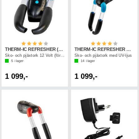
Betyg:
4.0 utav 5 stjärnor
Betyg:
4.0 utav 5 st
THERM-IC REFRESHER (12V) Svart/Blå
THERM-IC REFRESHER Svart/Blå
Sko- och pjäxtork 12 Volt (för bil)
Sko- och pjäxtork med UV-ljus
5
i lager
14
i lager
1 099,-
1 099,-