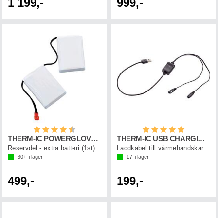
1 199,-
999,-
Betyg:
4.6 utav 5 stjärnor
Betyg:
5.0 utav 5 st
THERM-IC POWERGLOVES REPL.BATTERY (1 pc)
THERM-IC USB CHARGING CABLE POWERGLOVES
Reservdel - extra batteri (1st)
Laddkabel till värmehandskar
30+
i lager
17
i lager
499,-
199,-