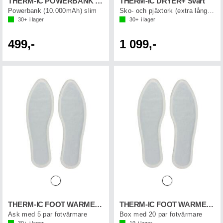
THERM-IC POWERBANK SLIM 10.000 mAh
THERM-IC DRYER+ Svart
Powerbank (10.000mAh) slim
Sko- och pjäxtork (extra långa rör)
30+
i lager
30+
i lager
499,-
1 099,-
THERM-IC FOOT WARMER (5-p)
THERM-IC FOOT WARMER (20-p)
Ask med 5 par fotvärmare
Box med 20 par fotvärmare
30+
i lager
19
i lager