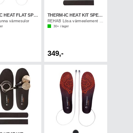
THERM-IC HEAT FLAT SPECIAL CARE
THERM-IC HEAT KIT SPECIAL CARE
nna värmesulor
REHAB Lösa värmeelement till sulor
ger
30+
i lager
349,-