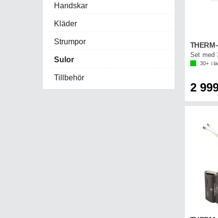
Handskar
Kläder
Strumpor
Sulor
30+
i l
Tillbehör
2 999