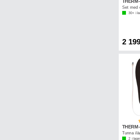
30+
i l
2 199
B
THERM-
2
i lage