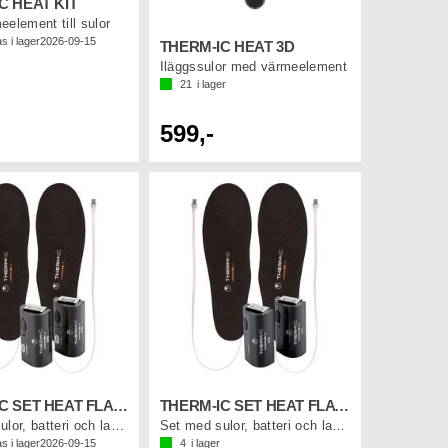
C HEAT KIT
element till sulor
s i lager
2026-09-15
THERM-IC HEAT 3D
Iläggssulor med värmeelement
21
i lager
599,-
THERM-IC SET HEAT FLAT + C-PACK 1300B
THERM-IC SET HEAT FLAT + C-PACK 1300
Set med sulor, batteri och laddkabel
Set med sulor, batteri och laddkabel
s i lager
2026-09-15
4
i lager