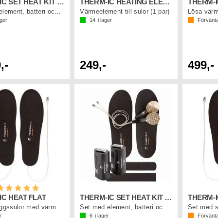
THERM-IC SET HEAT KIT + C-PACK 1300
THERM-IC HEATING ELEMENTS
THERM-I
Set med element, batteri och laddkabel
Värmeelement till sulor (1 par)
Lösa värme
ager
14
i lager
Förvänta
,-
249,-
499,-
etyg:
5.0 utav 5 stjärnor
IC HEAT FLAT
THERM-IC SET HEAT KIT + C-PACK 1700B
Tunna iläggssulor med värmeelement
Set med element, batteri och laddkabel
r
6
i lager
Förvänta