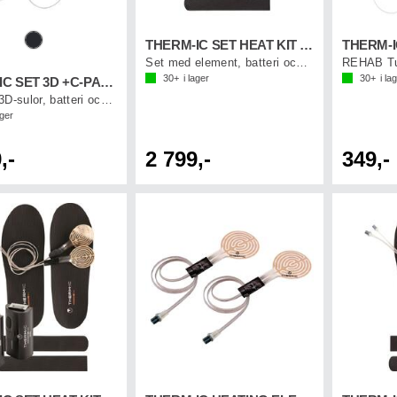
THERM-IC SET HEAT KIT + C-PACK 1300B
Set med element, batteri och laddkabel
REHAB Tu
30+
i lager
30+
i la
THERM-IC SET 3D +C-PACK 1300B
Set med 3D-sulor, batteri och laddkabel
ager
,-
2 799,-
349,-