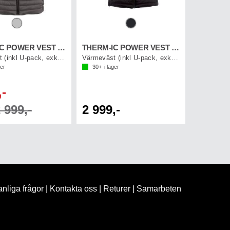
THERM-IC POWER VEST HEAT MEN
THERM-IC POWER VEST HEAT WOMEN
Värmeväst (inkl U-pack, exkl.Powerbank)
Värmeväst (inkl U-pack, exkl.Powerbank)
ger
30+
i lager
,-
 999,-
2 999,-
nliga frågor
|
Kontakta oss
|
Returer
|
Samarbeten