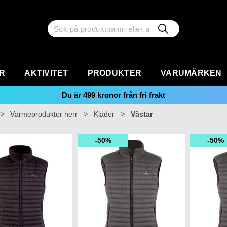
R
AKTIVITET
PRODUKTER
VARUMÄRKEN
Du är
499
kronor från fri frakt
>
Värmeprodukter herr
>
Kläder
>
Västar
50%
50%