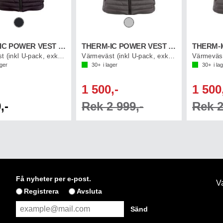
THERM-IC POWER VEST HEAT MEN
THERM-IC POWER VEST HEAT WOMEN
Värmeväst (inkl U-pack, exkl.Powerbank)
Värmeväst (inkl U-pack, exkl.Powerbank)
ager
30+
i lager
30+
i la
1 500,-
1 500
,-
Rek 2 999,-
Rek 2
Få nyheter per e-post.
Va
Registrera
Avsluta