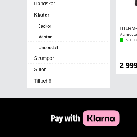
Handskar
Kläder
Jackor
Västar
30+
i l
Underställ
Strumpor
2 999
Sulor
Tillbehör