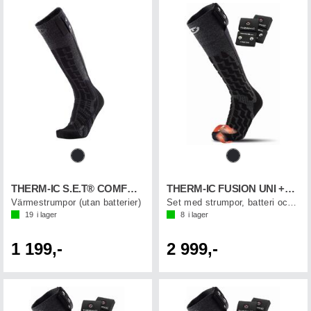
THERM-IC S.E.T® COMFORT SOCK
THERM-IC FUSION UNI +1200
Värmestrumpor (utan batterier)
Set med strumpor, batteri och laddkabel
19
i lager
8
i lager
1 199,-
2 999,-