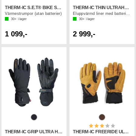
THERM-IC S.E.T® BIKE SOCK
THERM-IC THIN ULTRAHEAT LINER
Värmestrumpor (utan batterier)
Eluppvärmd liner med batteri & laddkabel
30+
i lager
30+
i lager
1 099,-
2 999,-
Betyg:
3.0 utav 5 st
THERM-IC GRIP ULTRA HEAT GLOVE
THERM-IC FREERIDE ULTRA HEAT