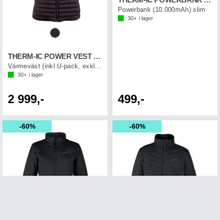
Powerbank (10.000mAh) slim
30+
i lager
THERM-IC POWER VEST HEAT MEN
Värmeväst (inkl U-pack, exkl.Powerbank)
30+
i lager
2 999,-
499,-
60%
60%