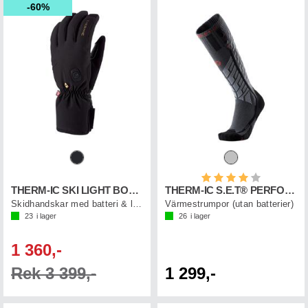
60%
Betyg:
4.0 utav 5 st
THERM-IC SKI LIGHT BOOST
THERM-IC S.E.T® PERFORM SOCK
Skidhandskar med batteri & laddkabel
Värmestrumpor (utan batterier)
23
i lager
26
i lager
1 360,-
Rek 3 399,-
1 299,-