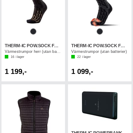
THERM-IC POW.SOCK FUSION MEN
THERM-IC POW.SOCK FUSION UNI
Värmestrumpor herr (utan batterier)
Värmestrumpor (utan batterier)
16
i lager
22
i lager
1 199,-
1 099,-
THERM-IC POWERBANK SLIM 10.000 mAh