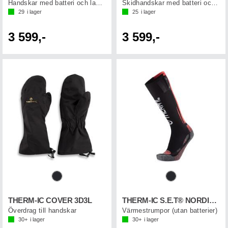
Handskar med batteri och laddkabel
Skidhandskar med batteri och laddkabel
29
i lager
25
i lager
3 599,-
3 599,-
THERM-IC COVER 3D3L
THERM-IC S.E.T® NORDIC SOCK
Överdrag till handskar
Värmestrumpor (utan batterier)
30+
i lager
30+
i lager