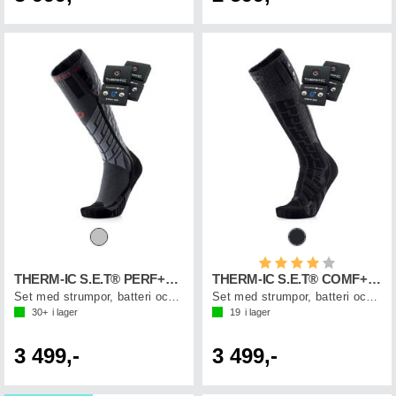
Betyg:
4.0 utav 5 st
THERM-IC S.E.T® PERF+1400B
THERM-IC S.E.T® COMF+1400B
Set med strumpor, batteri och laddkabel
Set med strumpor, batteri och laddkabel
30+
i lager
19
i lager
3 499,-
3 499,-