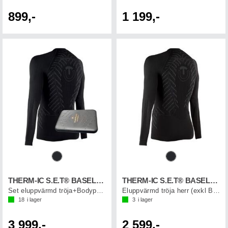
899,-
1 199,-
THERM-IC S.E.T® BASELAYR M+BP
THERM-IC S.E.T® BASELAYER MEN
Set eluppvärmd tröja+Bodypack herr
Eluppvärmd tröja herr (exkl Bodypack)
18
i lager
3
i lager
3 999,-
2 599,-