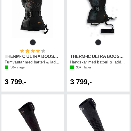
Betyg:
4.0 utav 5 stjärnor
THERM-IC ULTRA BOOST MITTENS M
THERM-IC ULTRA BOOST GLOVES M
Tumvantar med batteri & laddkabel, herr
Handskar med batteri & laddkabel, herr
30+
i lager
30+
i lager
3 799,-
3 799,-