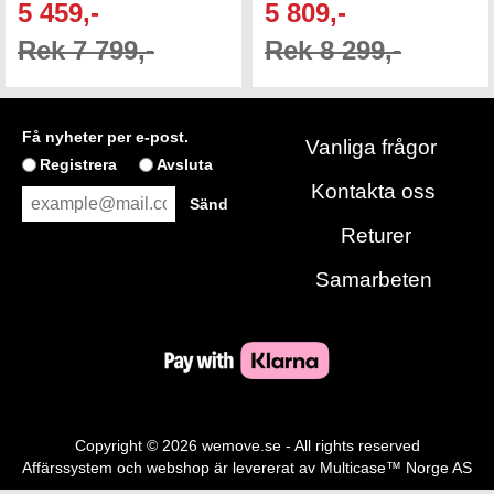
5 459,-
5 809,-
Rek 7 799,-
Rek 8 299,-
Få nyheter per e-post.
Vanliga frågor
Registrera
Avsluta
Kontakta oss
Returer
Samarbeten
Copyright © 2026 wemove.se - All rights reserved
Affärssystem
och
webshop
är levererat av
Multicase™ Norge AS