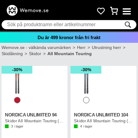
Du är
499
kronor från fri frakt
Wemove.se - välkända varumärken
>
Herr
>
Utrustning herr
>
Skidåkning
>
Skidor
>
All Mountain Touring
30%
30%
NORDICA UNLIMITED 94
NORDICA UNLIMITED 104
Skidor All Mountain Touring (flat)
Skidor All Mountain Touring (flat)
3
i lager
4
i lager