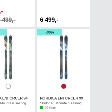
,-
 499,-
6 499,-
30%
A ENFORCER 94
NORDICA ENFORCER 99
Skidor All Mountain säsong 25/26
Skidor All Mountain säsong 25/26
20
i lager