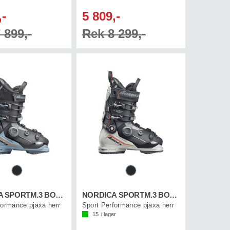
,-
5 809,-
 899,-
Rek 8 299,-
NORDICA SPORTM.3 BOA 110 GW
NORDICA SPORTM.3 BOA 120 GW
formance pjäxa herr
Sport Performance pjäxa herr
15
i lager