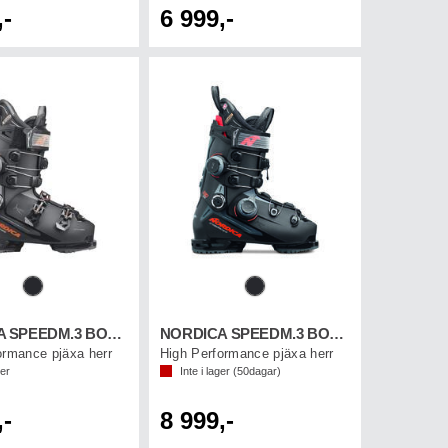
,-
6 999,-
NORDICA SPEEDM.3 BOA C 130S GW
NORDICA SPEEDM.3 BOA DD 130 GW
ormance pjäxa herr
High Performance pjäxa herr
ger
Inte i lager (
50
dagar)
,-
8 999,-