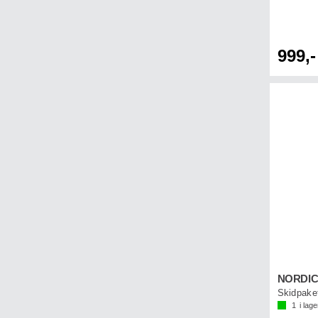
999,-
1
i lage