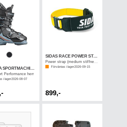
SIDAS RACE POWER STRAP V2 P2
Power strap (medium stiffness)
Förväntas i lager
2026-09-15
NORDICA SPORTMACHINE 3 110 GW
rt Performance herr
s i lager
2026-08-07
,-
899,-