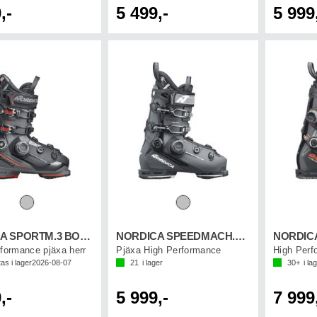
,-
5 499,-
5 999
NORDICA SPORTM.3 BOA 130 GW
NORDICA SPEEDMACH.3 BOA 100 GW
rformance pjäxa herr
Pjäxa High Performance
High Perf
as i lager
2026-08-07
21
i lager
30+
i la
,-
5 999,-
7 999