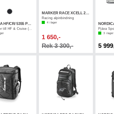
MARKER RACE XCELL 24 Vit
Racing alpinbindning
4
i lager
NORDICA HF/CR/ 5355 PU SOLES
Alpin-sulor till HF & Cruise (1 par)
Pjäxa Spo
ager
3
i lager
1 650,-
Rek 3 300,-
5 999