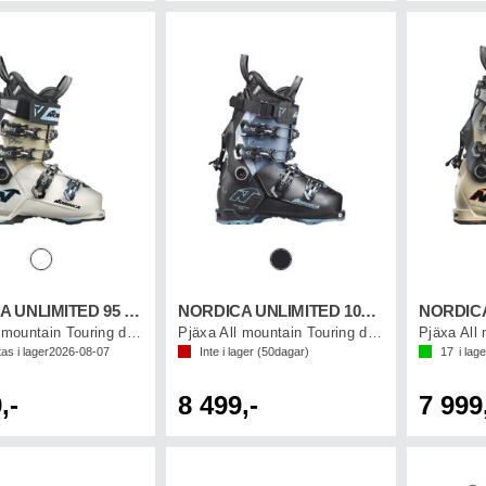
NORDICA UNLIMITED 95 W DYN
NORDICA UNLIMITED 105 W DYN
Pjäxa All mountain Touring dam
Pjäxa All mountain Touring dam
as i lager
2026-08-07
Inte i lager (
50
dagar)
17
i lage
,-
8 499,-
7 999