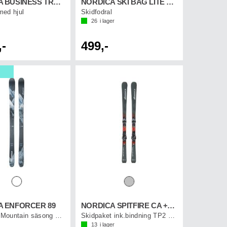
NORDICA BUSINESS TROLLEY Svart/Vit
NORDICA SKI BAG LITE Svart/Vit/Röd
ed hjul
Skidfodral
26
i lager
,-
499,-
A ENFORCER 89
NORDICA SPITFIRE CA +TP2 10
Skidor All Mountain säsong 25/26
Skidpaket ink.bindning TP2 10 (0C8020SA)
13
i lager