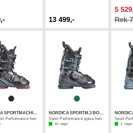
5 529
,-
13 499,-
Rek 7
NORDICA SPORTMACHINE 3 90
NORDICA SPORTM.3 BOA 100 GW
ort Performance herr
Sport Performance pjäxa herr
Sport Per
r
18
i lager
2
i lager