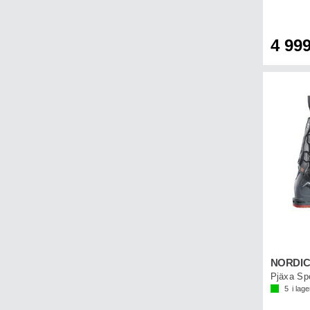
4 999
Pjäxa Sp
5
i lage