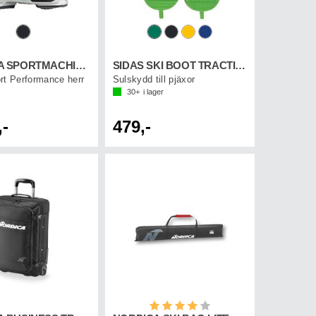
NORDICA SPORTMACHINE 3 120 GW
SIDAS SKI BOOT TRACTION
rt Performance herr
Sulskydd till pjäxor
30+
i lager
,-
479,-
Betyg:
4.0 utav 5 stjärnor