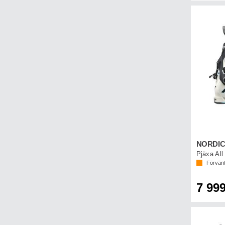
Förvänt
7 999