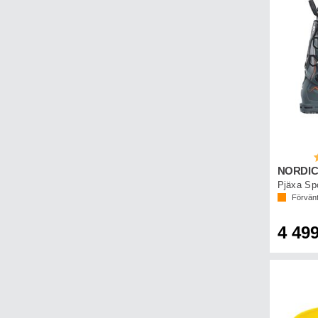
B
Pjäxa Sp
Förvänt
4 499