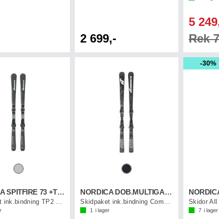
5 249
2 699,-
Rek 7
30%
NORDICA SPITFIRE 73 +TP2 10
NORDICA DOB.MULTIGARA DC+COM13
NORDIC
Skidpaket ink.bindning TP2 10 (0C8020SA)
Skidpaket ink.bindning Comp13 (0C5102NC)
r
1
i lager
7
i lager