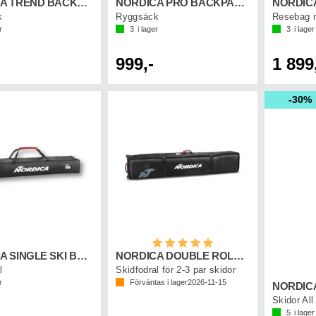
NORDICA TREND BACKBAG Svart/Vit
NORDICA PRO BACKPACK Svart/Vit
k
Ryggsäck
Resebag m
r
3
i lager
3
i lager
999,-
1 899
30%
Betyg:
5.0 utav 5 stjärnor
NORDICA SINGLE SKI BAG Svart/Vit/Röd
NORDICA DOUBLE ROLLER SKI BAG Svart/Vit
l
Skidfodral för 2-3 par skidor
r
Förväntas i lager
2026-11-15
NORDIC
5
i lager