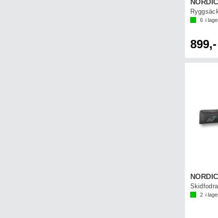
Ryggsäc
6
i lage
899,-
Skidfodra
2
i lage