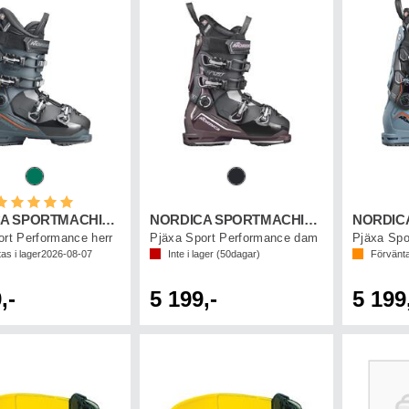
etyg:
5.0 utav 5 stjärnor
NORDICA SPORTMACHINE 3 100 GW
NORDICA SPORTMACHINE 3 95 W GW
ort Performance herr
Pjäxa Sport Performance dam
Pjäxa Spo
as i lager
2026-08-07
Inte i lager (
50
dagar)
Förvänta
,-
5 199,-
5 199