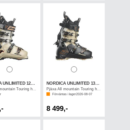
NORDICA UNLIMITED 120 DYN
NORDICA UNLIMITED 130 DYN
Pjäxa All mountain Touring herr
Pjäxa All mountain Touring herr
r
Förväntas i lager
2026-08-07
,-
8 499,-