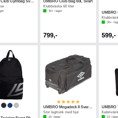
UMBRO Club Gymbag Svart
UMBRO Club Bag 60L Svart
se
Klubbväska 60 liter
ager
30+
i lager
UMBRO C
Klubbväska
30+
i la
799,-
599,-
Betyg:
5.0 utav 5 stjärnor
UMBRO Megadeck II Svart XL
Stor lagtrunk med hjul
16
i lager
13
i lage