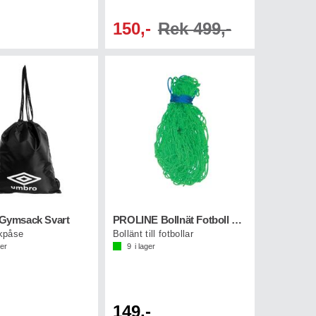
150,-
Rek 499,-
ymsack Svart
PROLINE Bollnät Fotboll Grön
kpåse
Bollänt till fotbollar
ger
9
i lager
149,-