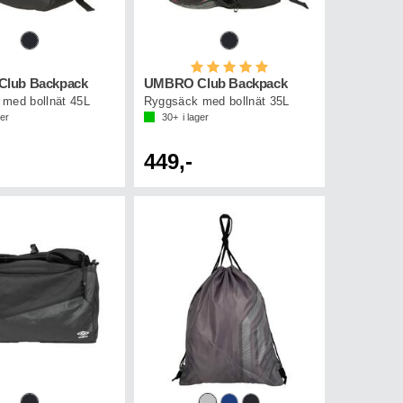
Betyg:
5.0 utav 5 stjärnor
lub Backpack
UMBRO Club Backpack
med bollnät 45L
Ryggsäck med bollnät 35L
ger
30+
i lager
449,-