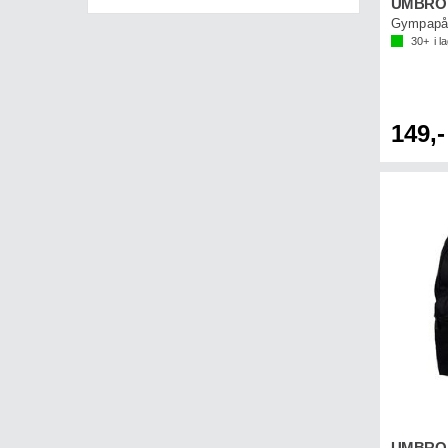
Gympapå
30+
i l
149,-