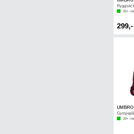
Ryggsäc
30+
i l
299,-
Gympapå
30+
i l