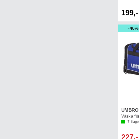
199,-
40%
Väska för
7
i lage
227,-