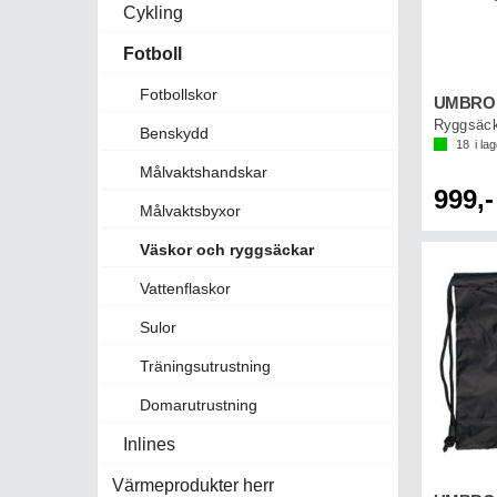
Cykling
Fotboll
Fotbollskor
Ryggsäc
Benskydd
18
i la
Målvaktshandskar
999,-
Målvaktsbyxor
Väskor och ryggsäckar
Vattenflaskor
Sulor
Träningsutrustning
Domarutrustning
Inlines
Värmeprodukter herr