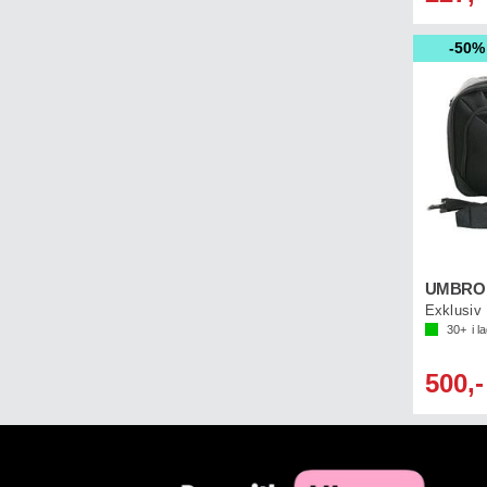
50%
30+
i l
500,-