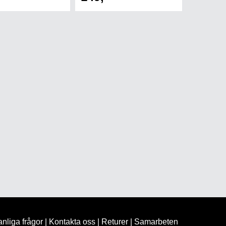
nliga frågor
|
Kontakta oss
|
Returer
|
Samarbeten