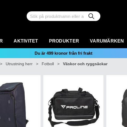
R
AKTIVITET
PRODUKTER
VARUMÄRKEN
Du är
499
kronor från fri frakt
>
Utrustning herr
>
Fotboll
>
Väskor och ryggsäckar