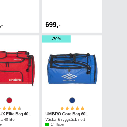
,-
699,-
70%
etyg:
4.5 utav 5 stjärnor
Betyg:
5.0 utav 5 stjärnor
 Elite Bag 40L
UMBRO Core Bag 60L
 40 liter
Väska & ryggsäck i ett
ger
14
i lager