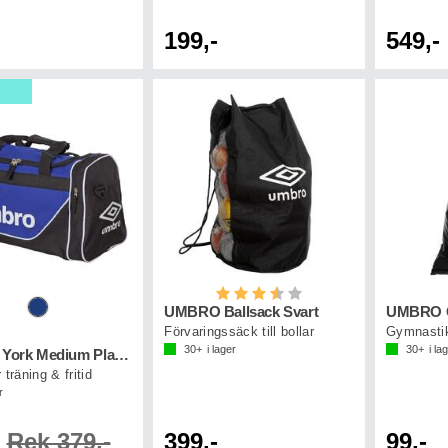
199,-
549,-
Betyg:
3.3 utav 5 stjärnor
UMBRO Ballsack Svart
UMBRO G
Förvaringssäck till bollar
Gymnasti
30+
i lager
30+
i la
UMBRO York Medium Playerbag
 träning & fritid
r
Rek 379,-
399,-
99,-