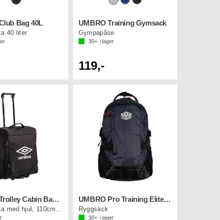
lub Bag 40L
UMBRO Training Gymsack
 40 liter
Gympapåse
ger
30+
i lager
119,-
UMBRO Trolley Cabin Bag Svart
UMBRO Pro Training Elite Backpack Marin
Kabinväska med hjul, 110cm håndtak
Ryggsäck
r
30+
i lager