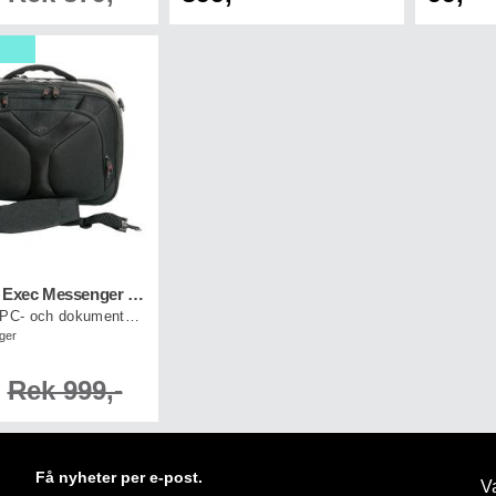
UMBRO Exec Messenger Bag Svart
Exklusiv PC- och dokumentbag
ager
Rek 999,-
Få nyheter per e-post.
Va