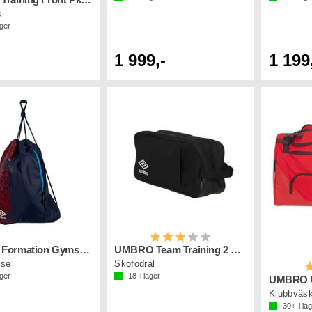
UMBRO Training Front Pkt Backpack
k
ager
1 999,-
1 199
Betyg:
3.0 utav 5 stjärnor
UMBRO Formation Gymsack Marin
UMBRO Team Training 2 Bootbag Svart
se
Skofodral
B
ager
18
i lager
UMBRO UX
Klubbväska
30+
i la