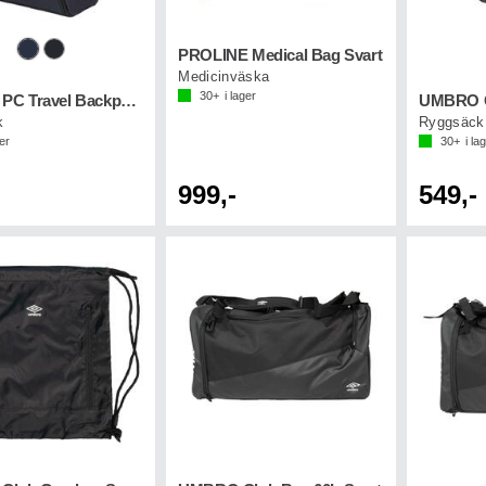
PROLINE Medical Bag Svart
Medicinväska
30+
i lager
UMBRO PC Travel Backpack
UMBRO C
k
Ryggsäck 
ger
30+
i la
999,-
549,-