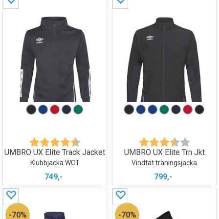
Betyg:
4.1 utav 5 stjärnor
Betyg:
3.8 utav 5
UMBRO UX Elite Track Jacket
UMBRO UX Elite Trn Jkt
Klubbjacka WCT
Vindtät träningsjacka
749,-
799,-
70%
70%