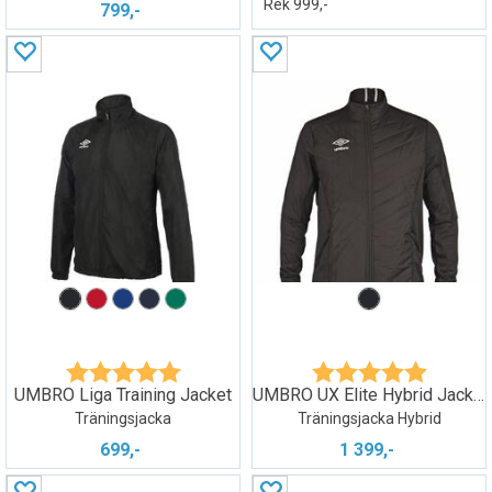
Rek 999,-
799,-
Betyg:
5.0 utav 5 stjärnor
Betyg:
5.0 utav 5
UMBRO Liga Training Jacket
UMBRO UX Elite Hybrid Jacket
Träningsjacka
Träningsjacka Hybrid
699,-
1 399,-