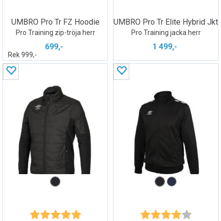
UMBRO Pro Tr FZ Hoodie
UMBRO Pro Tr Elite Hybrid Jkt
Pro Training zip-tröja herr
Pro Training jacka herr
699,-
1 499,-
Rek 999,-
Betyg:
5.0 utav 5 stjärnor
Betyg:
4.0 utav 5