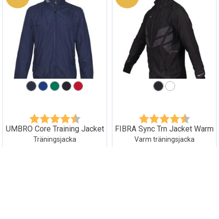
Betyg:
4.3 utav 5 stjärnor
Betyg:
4.2 utav 5
UMBRO Core Training Jacket
FIBRA Sync Trn Jacket Warm
Träningsjacka
Varm träningsjacka
210,-
270,-
Rek 699,-
Rek 899,-
70%
70%