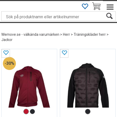
DU ÄR
499
KRONOR FRÅN FRI FRAKT
Wemove.se - välkända varumärken
>
Herr
>
Träningskläder herr
>
Jackor
30%