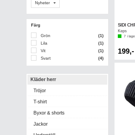
Nyheter
Färg
SIDI CH
Keps
Grön
(1)
7
i lage
Lila
(1)
199,-
Vit
(1)
Svart
(4)
Kläder herr
Tröjor
T-shirt
Byxor & shorts
Jackor