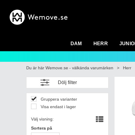
DAM
HERR
JUNIO
Du är här
Wemove.se - välkända varumärken
>
Herr
Dölj filter
Gruppera varianter
Visa endast i lager
Välj visning:
Sortera på