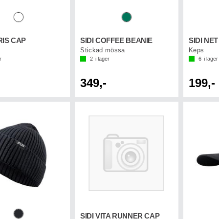
RIS CAP
SIDI COFFEE BEANIE
SIDI NE
Stickad mössa
Keps
r
2
i lager
6
i lager
349,-
199,-
SIDI VITA RUNNER CAP