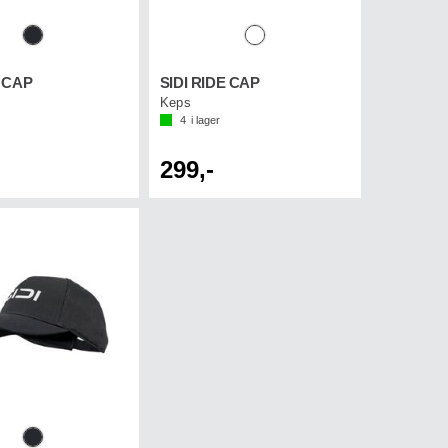
T CAP
SIDI RIDE CAP
Keps
4
i lager
299,-