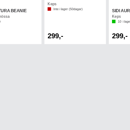
Keps
Inte i lager (
50
dagar)
ATURA BEANIE
SIDI AU
mössa
Keps
r
10
i lage
299,-
299,-