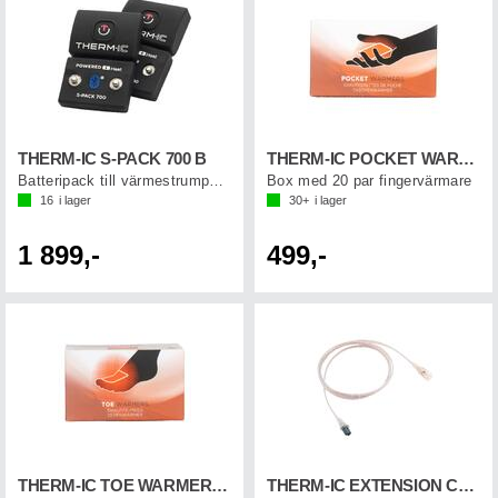
THERM-IC S-PACK 700 B
THERM-IC POCKET WARMER (20-p)
Batteripack till värmestrumpor Bluetooth
Box med 20 par fingervärmare
16
i lager
30+
i lager
1 899,-
499,-
THERM-IC TOE WARMER (20-p)
THERM-IC EXTENSION CORD 120 CM (1 par)