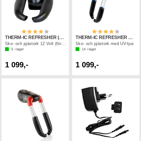
Betyg:
4.0 utav 5 stjärnor
Betyg:
4.0 utav 5 st
THERM-IC REFRESHER (12V) Svart/Blå
THERM-IC REFRESHER Svart/Blå
Sko- och pjäxtork 12 Volt (för bil)
Sko- och pjäxtork med UV-ljus
5
i lager
14
i lager
1 099,-
1 099,-