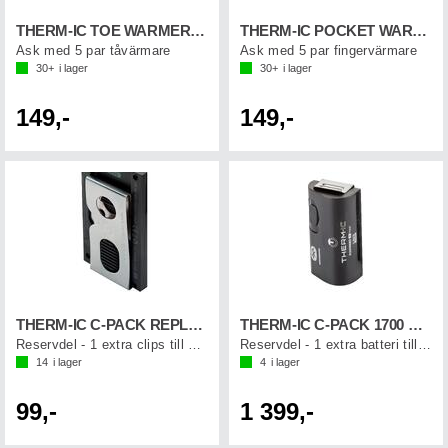
THERM-IC TOE WARMER (5-p)
THERM-IC POCKET WARMER (5-p)
Ask med 5 par tåvärmare
Ask med 5 par fingervärmare
30+
i lager
30+
i lager
149,-
149,-
THERM-IC C-PACK REPLACEMENT CLIP (1st)
THERM-IC C-PACK 1700 B (1st)
Reservdel - 1 extra clips till C-pack
Reservdel - 1 extra batteri till sulor
14
i lager
4
i lager
99,-
1 399,-