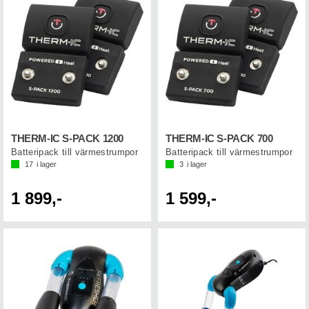
THERM-IC S-PACK 1200
THERM-IC S-PACK 700
Batteripack till värmestrumpor
Batteripack till värmestrumpor
17
i lager
3
i lager
1 899,-
1 599,-