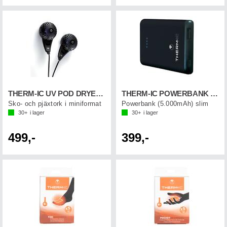
THERM-IC UV POD DRYER Svart
THERM-IC POWERBANK SLIM 5.000 mAh
Sko- och pjäxtork i miniformat
Powerbank (5.000mAh) slim
30+
i lager
30+
i lager
499,-
399,-