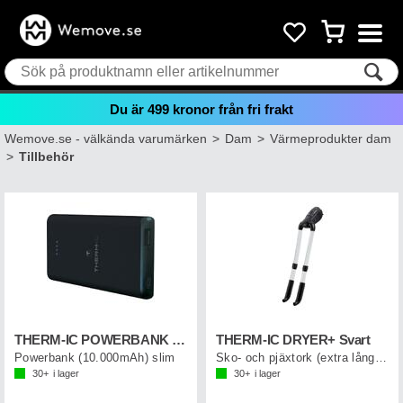
Du är
499
kronor från fri frakt
Wemove.se - välkända varumärken
>
Dam
>
Värmeprodukter dam
>
Tillbehör
THERM-IC POWERBANK SLIM 10.000 mAh
THERM-IC DRYER+ Svart
Powerbank (10.000mAh) slim
Sko- och pjäxtork (extra långa rör)
30+
i lager
30+
i lager