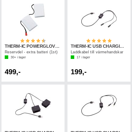
Betyg:
4.6 utav 5 stjärnor
Betyg:
5.0 utav 5 st
THERM-IC POWERGLOVES REPL.BATTERY (1 pc)
THERM-IC USB CHARGING CABLE POWERGLOVES
Reservdel - extra batteri (1st)
Laddkabel till värmehandskar
30+
i lager
17
i lager
499,-
199,-