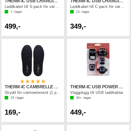
THERM-IC USB CHARGING CABLE S-PACK
THERM-IC USB CHARGING CABLE C-PACK
Laddkabel till S-pack för värmestrumpor
Laddkabel till C-pack för värmesulor
7
i lager
13
i lager
499,-
349,-
Betyg:
5.0 utav 5 stjärnor
THERM-IC CAMBRELLE COVERS
THERM-IC USB POWER ADAPTER
Skydd för värmeelement (1 par)
Väggplugg till USB laddkablar
23
i lager
30+
i lager
169,-
449,-