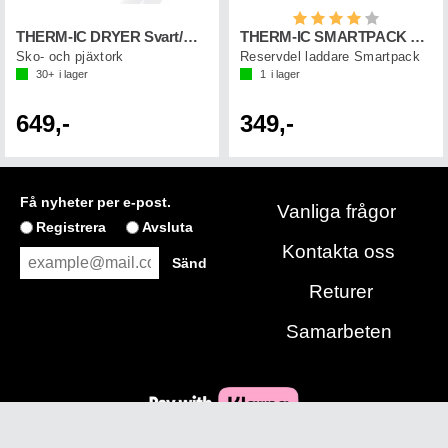
Betyg:
4.0 utav 5 st
THERM-IC DRYER Svart/Röd
THERM-IC SMARTPACK STD CHARGER 220v
Sko- och pjäxtork
Reservdel laddare Smartpack
30+
i lager
1
i lager
649,-
349,-
Få nyheter per e-post.
Vanliga frågor
Registrera
Avsluta
Kontakta oss
Returer
Samarbeten