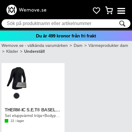
Du är
499
kronor från fri frakt
Wemove.se - välkända varumärken
>
Dam
>
Värmeprodukter dam
>
Kläder
>
Underställ
THERM-IC S.E.T® BASELAYR W+BP
Set eluppvärmd tröja+Bodypack dam
22
i lager