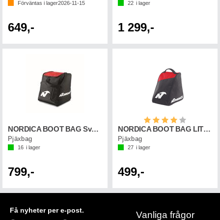
Förväntas i lager
2026-11-15
22
i lager
649,-
1 299,-
Betyg:
4.0 utav 5 st
NORDICA BOOT BAG Svart/Röd
NORDICA BOOT BAG LITE Svart/Röd
Pjäxbag
Pjäxbag
16
i lager
27
i lager
799,-
499,-
Få nyheter per e-post.
Vanliga frågor