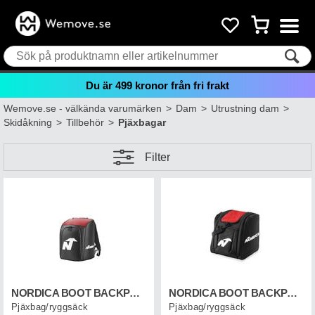
Du är
499
kronor från fri frakt
Wemove.se - välkända varumärken
>
Dam
>
Utrustning dam
>
Skidåkning
>
Tillbehör
>
Pjäxbagar
Filter
NORDICA BOOT BACKPACK LITE Svart/Röd
NORDICA BOOT BACKPACK Svart/Röd
Pjäxbag/ryggsäck
Pjäxbag/ryggsäck