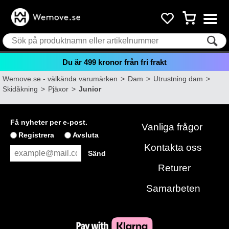
Du är
499
kronor från fri frakt
Wemove.se - välkända varumärken
>
Dam
>
Utrustning dam
>
Skidåkning
>
Pjäxor
>
Junior
Få nyheter per e-post.
Vanliga frågor
Registrera
Avsluta
Kontakta oss
Returer
Samarbeten