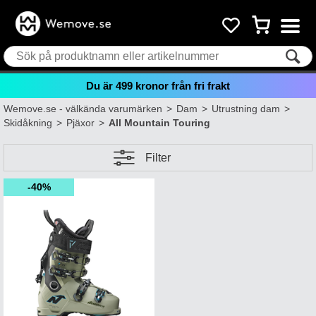
Du är
499
kronor från fri frakt
Wemove.se - välkända varumärken
>
Dam
>
Utrustning dam
>
Skidåkning
>
Pjäxor
>
All Mountain Touring
Filter
40%