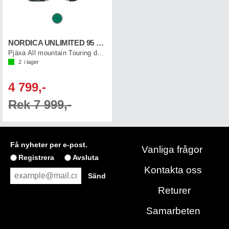
NORDICA UNLIMITED 95 W DYN
Pjäxa All mountain Touring dam
2
i lager
4 799,-
Rek 7 999,-
Få nyheter per e-post.
Vanliga frågor
Registrera
Avsluta
Kontakta oss
Returer
Samarbeten