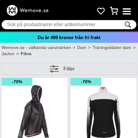
Du är
499
kronor från fri frakt
Wemove.se - välkända varumärken
>
Dam
>
Träningskläder dam
>
Jackor
>
Fibra
Filter
70%
70%