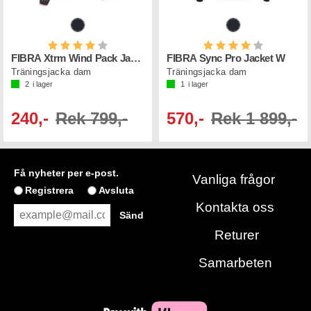
Betyg:
4.0 utav 5 stjärnor
Betyg:
4.0 utav 5 st
FIBRA Xtrm Wind Pack Jacket W
FIBRA Sync Pro Jacket W
Träningsjacka dam
Träningsjacka dam
2
i lager
1
i lager
240,-
Rek 799,-
570,-
Rek 1 899,-
Få nyheter per e-post.
Vanliga frågor
Registrera
Avsluta
Kontakta oss
Returer
Samarbeten