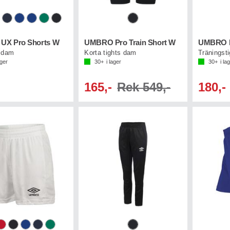
UX Pro Shorts W
UMBRO Pro Train Short W
 dam
Korta tights dam
Träningst
ager
30+
i lager
30+
i la
165,-
Rek 549,-
180,-