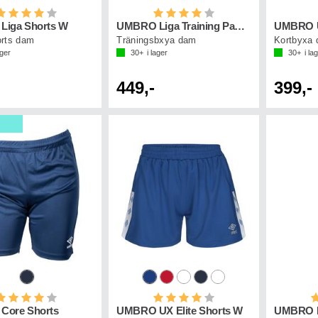
etyg:
4.0 utav 5 stjärnor
Betyg:
4.0 utav 5 stjärnor
iga Shorts W
UMBRO Liga Training Pant W
rts dam
Träningsbxya dam
Kortbyxa 
ager
30+
i lager
30+
i la
449,-
399,-
etyg:
4.0 utav 5 stjärnor
Betyg:
4.0 utav 5 stjärnor
B
Core Shorts
UMBRO UX Elite Shorts W