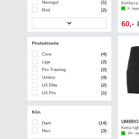
Neongul
(1)
9
i lage
Röd
(2)
60,-
Produktserie
Core
(4)
Liga
(2)
Pro Training
(2)
Umbro
(4)
UX Elite
(2)
UX Pro
(1)
Kön
UMBRO T
Dam
(14)
Herr
(3)
30+
i l