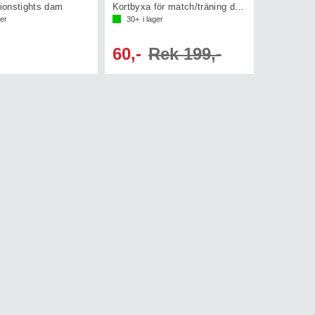
onstights dam
Kortbyxa för match/träning dam
ger
30+
i lager
60,-
Rek 199,-