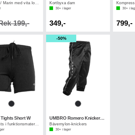
Kortbyxa / Marin med vita loggor
Kortbyxa dam
Kompressi
r
30+
i lager
30+
i la
Rek 199,-
349,-
799,-
50%
ights Short W
UMBRO Romero Knickers Jr
Korta tights i funktionsmaterial dam
Bävernylon-knickers
ager
30+
i lager