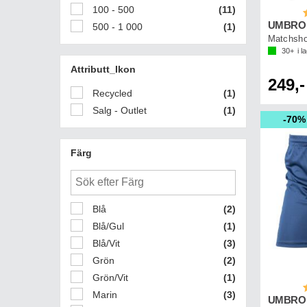
100 - 500
(11)
B
UMBRO L
500 - 1 000
(1)
Matchsho
30+
i l
Attributt_Ikon
249,-
Recycled
(1)
Salg - Outlet
(1)
70%
Färg
Blå
(2)
Blå/Gul
(1)
Blå/Vit
(3)
Grön
(2)
Grön/Vit
(1)
B
Marin
(3)
UMBRO 