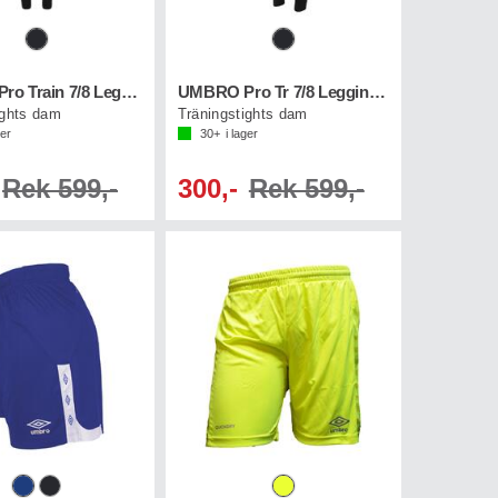
UMBRO Pro Train 7/8 Leggings W
UMBRO Pro Tr 7/8 Leggings W
ights dam
Träningstights dam
ger
30+
i lager
Rek 599,-
300,-
Rek 599,-