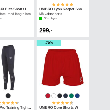
Betyg:
5.0 utav 5 stjärnor
UMBRO UX Elite Shorts L W
UMBRO Lyon Keeper Shorts
dam, med längre ben
Målvaktsshorts
ger
30+
i lager
299,-
70%
etyg:
4.5 utav 5 stjärnor
Betyg:
4.5 utav 5 stjärnor
UMBRO Pro Training Tights W
UMBRO Core Shorts W