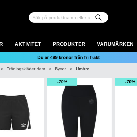
R
AKTIVITET
PRODUKTER
VARUMÄRKEN
Du är
499
kronor från fri frakt
>
Träningskläder dam
>
Byxor
>
Umbro
70%
70%