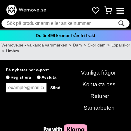
Du är
499
kronor från fri frakt
Wemove.se - välkända varumärken
>
Dam
>
Skor dam
>
Löparskor
>
Umbro
Få nyheter per e-post.
Vanliga frågor
Registrera
Avsluta
Kontakta oss
Returer
Samarbeten