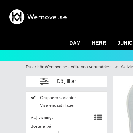
DAM
HERR
JUNIO
Du är här
Wemove.se - välkända varumärken
>
Aktivit
Dölj filter
Gruppera varianter
Visa endast i lager
Välj visning:
Sortera på