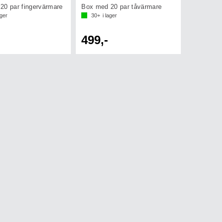
20 par fingervärmare
Box med 20 par tåvärmare
ager
30+
i lager
499,-