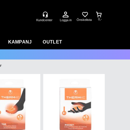
0,-
Logga in
KAMPANJ
OUTLET
r