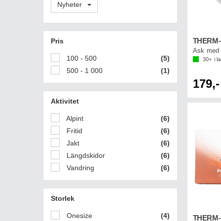
Nyheter
Pris
Ask med 
100 - 500
(5)
30+
i l
500 - 1 000
(1)
179,-
Aktivitet
Alpint
(6)
Fritid
(6)
Jakt
(6)
Längdskidor
(6)
Vandring
(6)
Storlek
Onesize
(4)