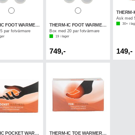
Ask med 5
30+
i la
THERM-IC FOOT WARMER (5-p)
THERM-IC FOOT WARMER (20-p)
5 par fotvärmare
Box med 20 par fotvärmare
ager
19
i lager
749,-
149,-
THERM-IC POCKET WARMER (20-p)
THERM-IC TOE WARMER (20-p)