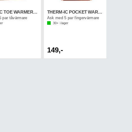
THERM-IC TOE WARMER (5-p)
THERM-IC POCKET WARMER (5-p)
 par tåvärmare
Ask med 5 par fingervärmare
ger
30+
i lager
149,-