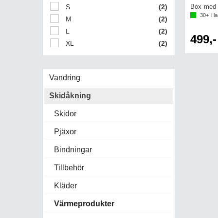
S
(2)
Box med 
30+
i l
M
(2)
L
(2)
499,-
XL
(2)
Vandring
Skidåkning
Skidor
Pjäxor
Bindningar
Tillbehör
Kläder
Värmeprodukter