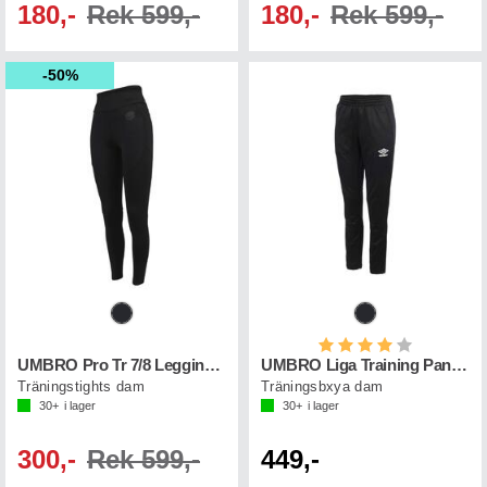
180,-
Rek 599,-
180,-
Rek 599,-
50%
Betyg:
4.0 utav 5 st
UMBRO Pro Tr 7/8 Leggings W
UMBRO Liga Training Pant W
Träningstights dam
Träningsbxya dam
30+
i lager
30+
i lager
300,-
Rek 599,-
449,-