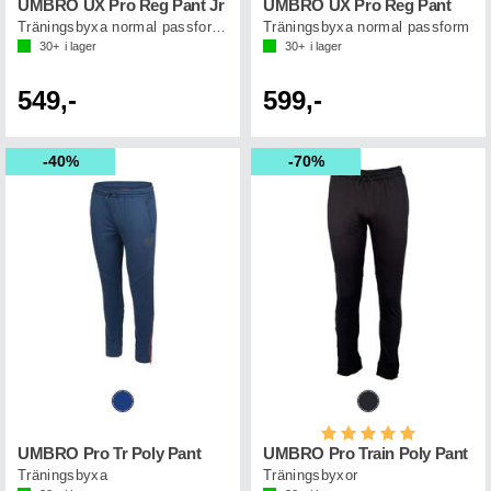
UMBRO UX Pro Reg Pant Jr
UMBRO UX Pro Reg Pant
Träningsbyxa normal passform junior
Träningsbyxa normal passform
30+
i lager
30+
i lager
549,-
599,-
40%
70%
Betyg:
5.0 utav 5 st
UMBRO Pro Tr Poly Pant
UMBRO Pro Train Poly Pant
Träningsbyxa
Träningsbyxor