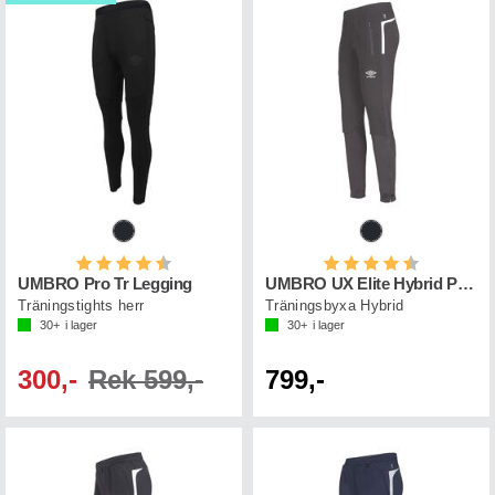
Betyg:
4.5 utav 5 stjärnor
Betyg:
4.6 utav 5 st
UMBRO Pro Tr Legging
UMBRO UX Elite Hybrid Pant
Träningstights herr
Träningsbyxa Hybrid
30+
i lager
30+
i lager
300,-
Rek 599,-
799,-