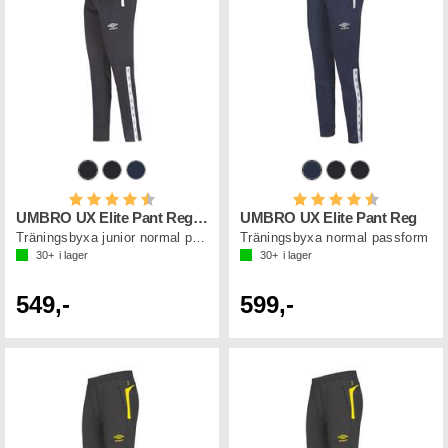
Betyg:
4.4 utav 5 stjärnor
Betyg:
4.5 utav 5 st
UMBRO UX Elite Pant Reg Jr
UMBRO UX Elite Pant Reg
Träningsbyxa junior normal passform
Träningsbyxa normal passform
30+
i lager
30+
i lager
549,-
599,-