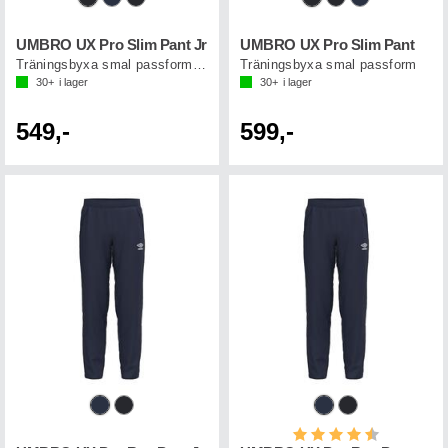
UMBRO UX Pro Slim Pant Jr
UMBRO UX Pro Slim Pant
Träningsbyxa smal passform junior
Träningsbyxa smal passform
30+
i lager
30+
i lager
549,-
599,-
Betyg:
4.7 utav 5 st