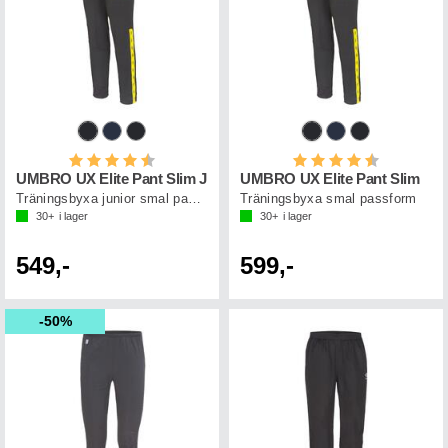
Betyg:
4.6 utav 5 stjärnor
Betyg:
4.6 utav 5 st
UMBRO UX Elite Pant Slim J
UMBRO UX Elite Pant Slim
Träningsbyxa junior smal passform
Träningsbyxa smal passform
30+
i lager
30+
i lager
549,-
599,-
50%