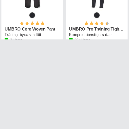
Betyg:
5.0 utav 5 stjärnor
Betyg:
4.5 utav 5 st
UMBRO Core Woven Pant
UMBRO Pro Training Tights W
Träningsbyxa vindtät
Kompressionstights dam
7
i lager
30+
i lager
599,-
799,-
70%
70%