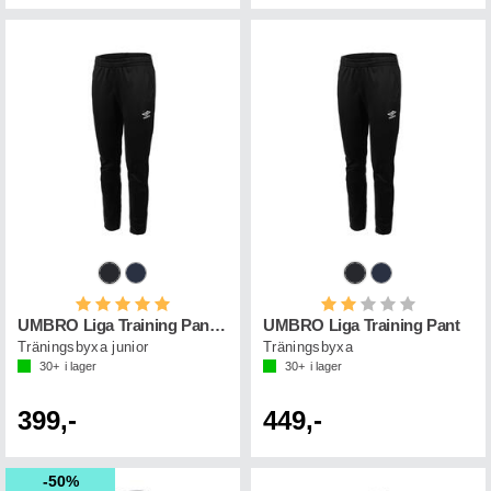
Betyg:
5.0 utav 5 stjärnor
Betyg:
2.0 utav 5 st
UMBRO Liga Training Pant Jr
UMBRO Liga Training Pant
Träningsbyxa junior
Träningsbyxa
30+
i lager
30+
i lager
399,-
449,-
50%