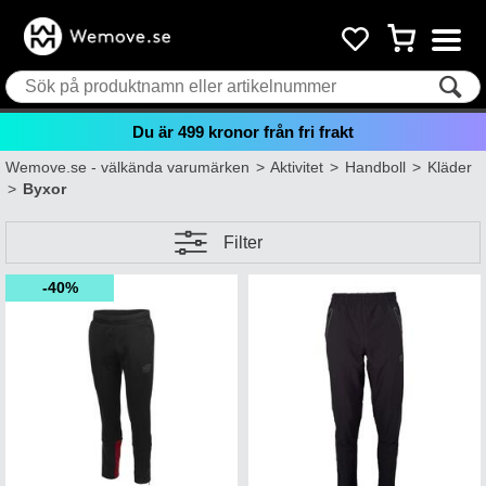
Du är
499
kronor från fri frakt
Wemove.se - välkända varumärken
>
Aktivitet
>
Handboll
>
Kläder
>
Byxor
Filter
40%