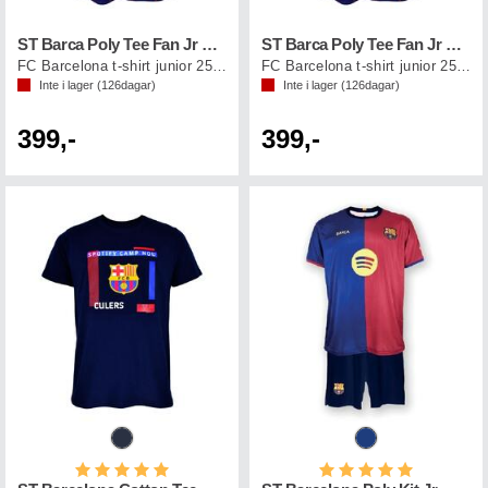
ST Barca Poly Tee Fan Jr Blå/Röd 14
ST Barca Poly Tee Fan Jr Blå/Röd 12
FC Barcelona t-shirt junior 25/26
FC Barcelona t-shirt junior 25/26
Inte i lager (
126
dagar)
Inte i lager (
126
dagar)
399,-
399,-
Betyg:
5.0 utav 5 stjärnor
Betyg:
5.0 utav 5 st