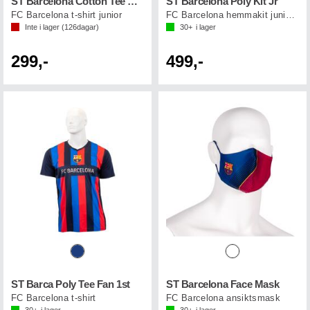
ST Barcelona Cotton Tee FCB Jr
ST Barcelona Poly Kit Jr
FC Barcelona t-shirt junior
FC Barcelona hemmakit junior 24/25
Inte i lager (
126
dagar)
30+
i lager
299,-
499,-
ST Barca Poly Tee Fan 1st
ST Barcelona Face Mask
FC Barcelona t-shirt
FC Barcelona ansiktsmask
30+
i lager
30+
i lager