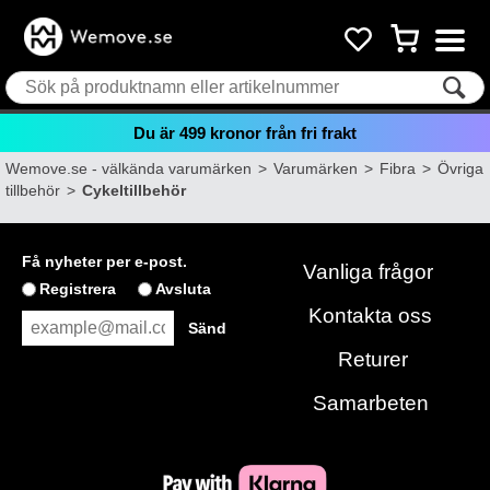
Du är
499
kronor från fri frakt
Wemove.se - välkända varumärken
>
Varumärken
>
Fibra
>
Övriga
tillbehör
>
Cykeltillbehör
Få nyheter per e-post.
Vanliga frågor
Registrera
Avsluta
Kontakta oss
Returer
Samarbeten