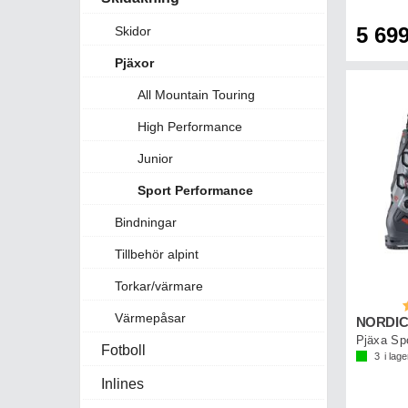
5 699
Skidor
Pjäxor
All Mountain Touring
High Performance
Junior
Sport Performance
Bindningar
Tillbehör alpint
Torkar/värmare
B
Värmepåsar
Pjäxa Sp
Fotboll
3
i lage
Inlines