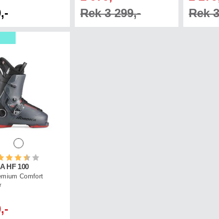
,-
Rek 3 299,-
Rek 3
etyg:
3.5 utav 5 stjärnor
A HF 100
emium Comfort
r
,-