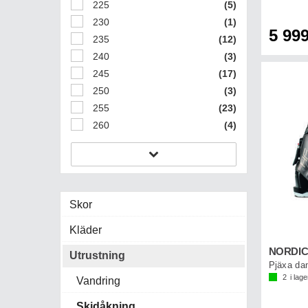
225
(5)
230
(1)
5 999
235
(12)
240
(3)
245
(17)
250
(3)
255
(23)
260
(4)
Skor
Kläder
NORDIC
Utrustning
Pjäxa da
2
i lage
Vandring
Skidåkning