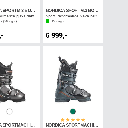
NORDICA SPORTM.3 BOA 105 W GW
NORDICA SPORTM.3 BOA 120 GW
formance pjäxa dam
Sport Performance pjäxa herr
er (
50
dagar)
15
i lager
,-
6 999,-
Betyg:
5.0 utav 5 stjärnor
NORDICA SPORTMACHINE 3 85 W GW
NORDICA SPORTMACHINE 3 100 GW