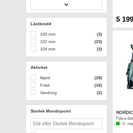
5 199
Lästbredd
100 mm
(3)
102 mm
(23)
104 mm
(3)
Aktivitet
Alpint
(29)
Fritid
(16)
Vandring
(2)
Storlek Mondopoint
NORDIC
Pjäxa da
11
i lag