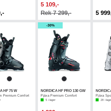
5 109,-
,-
Rek 7 299,-
5 999
30%
A HF 75 W
NORDICA HF PRO 130 GW
NORDICA
m Premium Comfort
Pjäxa Premium Comfort
Pjäxa Spo
r
5
i lager
28
i lage