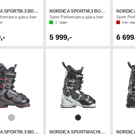
NORDICA SPORTM.3 BOA 100 GW
NORDICA SPORTM.3 BOA 110 GW
rformance pjäxa herr
Sport Performance pjäxa herr
Sport Per
ger
2
i lager
Inte i lag
,-
5 999,-
6 699
NORDICA SPORTM.3 BOA 130 GW
NORDICA SPORTMACHINE 3 75 W