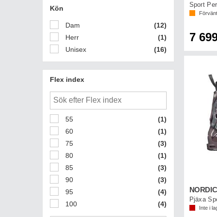
Sport Pe
Kön
Förvänt
Dam
(12)
7 699
Herr
(1)
Unisex
(16)
Flex index
55
(1)
60
(1)
75
(3)
80
(1)
85
(3)
90
(3)
95
(4)
Pjäxa Sp
100
(4)
Inte i la