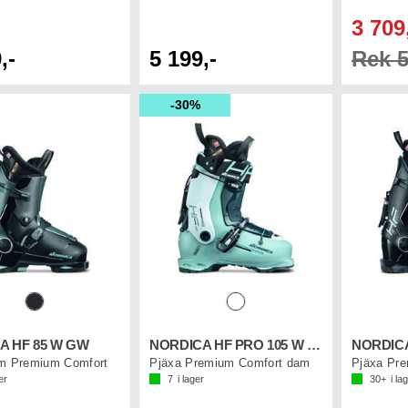
3 709
,-
5 199,-
Rek 5
30%
A HF 85 W GW
NORDICA HF PRO 105 W GW
NORDICA
m Premium Comfort
Pjäxa Premium Comfort dam
Pjäxa Pr
er
7
i lager
30+
i la