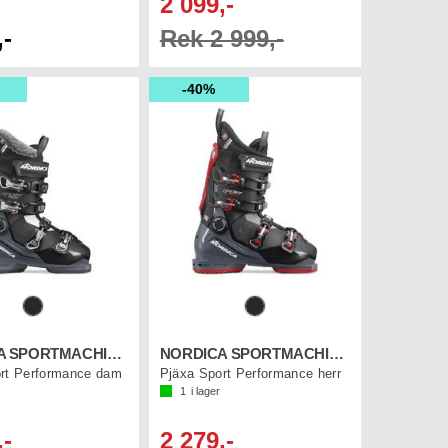
2 099,-
,-
Rek 2 999,-
40%
NORDICA SPORTMACHINE 3 75 W
NORDICA SPORTMACHINE 3 90
rt Performance dam
Pjäxa Sport Performance herr
1
i lager
,-
2 279,-