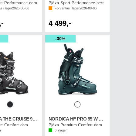
rt Performance dam
Pjäxa Sport Performance herr
s i lager
2026-08-06
Förväntas i lager
2026-08-06
,-
4 499,-
30%
NORDICA THE CRUISE 95 W GW
NORDICA HF PRO 95 W GW
rt Comfort dam
Pjäxa Premium Comfort dam
r
6
i lager