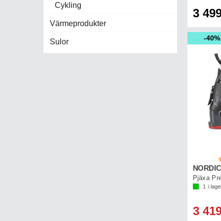
Cykling
3 499
Värmeprodukter
40%
Sulor
B
NORDIC
Pjäxa Pr
1
i lage
3 419