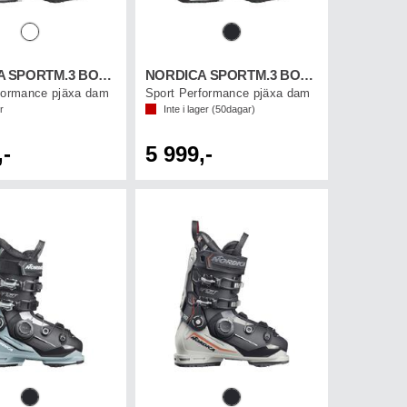
NORDICA SPORTM.3 BOA 85 W GW
NORDICA SPORTM.3 BOA 95 W GW
formance pjäxa dam
Sport Performance pjäxa dam
r
Inte i lager (
50
dagar)
,-
5 999,-