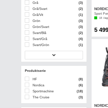
Grå
(3)
Grå/Svart
(2)
Sport Pe
Grå/Vit
(1)
18
i la
Grön
(3)
Grön/Svart
(3)
5 499
Svart/Blå
(2)
Svart/Grå
(4)
Svart/Grön
(1)
Produktserie
HF
(8)
Nordica
(6)
Sportmachine
(18)
The Cruise
(3)