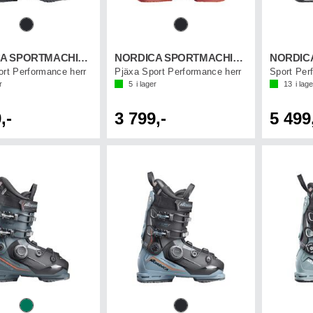
NORDICA SPORTMACHINE 3 120 GW
NORDICA SPORTMACHINE 3 90
ort Performance herr
Pjäxa Sport Performance herr
Sport Per
r
5
i lager
13
i lage
,-
3 799,-
5 499