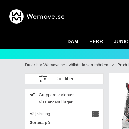
DAM
HERR
JUNIO
Du är här
Wemove.se - välkända varumärken
>
Produ
Dölj filter
Gruppera varianter
Visa endast i lager
Välj visning:
Sortera på