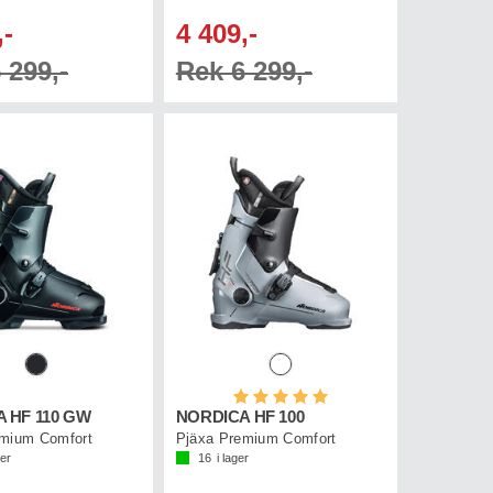
,-
4 409,-
 299,-
Rek 6 299,-
Betyg:
5.0 utav 5 stjärnor
 HF 110 GW
NORDICA HF 100
emium Comfort
Pjäxa Premium Comfort
ger
16
i lager