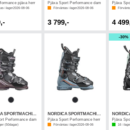
rformance pjäxa herr
Pjäxa Sport Performance dam
Pjäxa Spo
as i lager
2026-08-06
Förväntas i lager
2026-08-06
Förvänta
,-
3 799,-
4 499
30%
NORDICA SPORTMACHINE 3 95 W GW
NORDICA SPORTMACHINE 3 110 GW
ort Performance dam
Pjäxa Sport Performance herr
Pjäxa Spo
ger (
50
dagar)
Förväntas i lager
2026-08-06
16
i lage