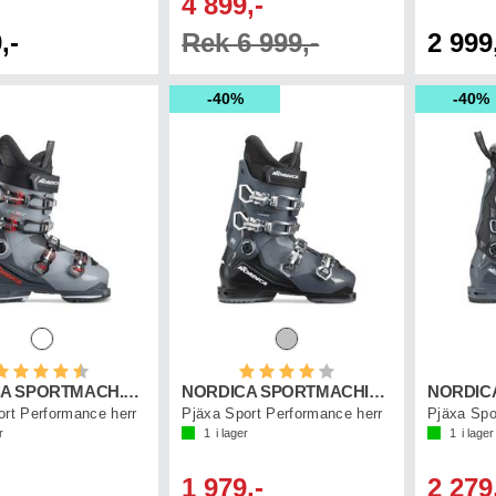
4 899,-
,-
Rek 6 999,-
2 999
40%
40%
etyg:
4.6 utav 5 stjärnor
Betyg:
4.0 utav 5 stjärnor
NORDICA SPORTMACH.3 90 X GW
NORDICA SPORTMACHINE 3 80
ort Performance herr
Pjäxa Sport Performance herr
Pjäxa Spo
r
1
i lager
1
i lager
1 979,-
2 279