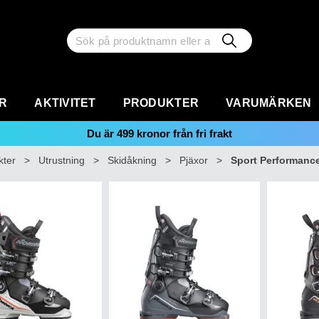
R
AKTIVITET
PRODUKTER
VARUMÄRKEN
Du är
499
kronor från fri frakt
kter
>
Utrustning
>
Skidåkning
>
Pjäxor
>
Sport Performanc