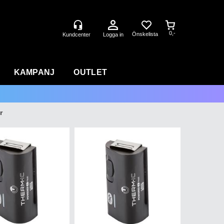
0,-
Logga in
KAMPANJ
OUTLET
r