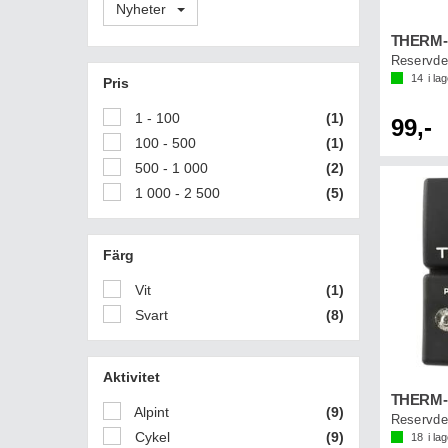
Nyheter
14
i la
Pris
1 - 100
(1)
99,-
100 - 500
(1)
500 - 1 000
(2)
1 000 - 2 500
(5)
Färg
Vit
(1)
Svart
(8)
Aktivitet
Alpint
(9)
Cykel
(9)
18
i la