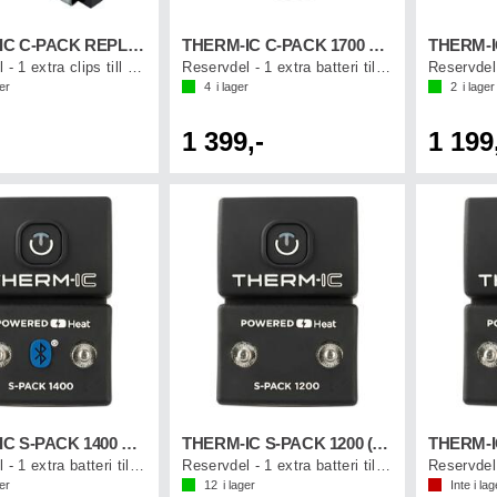
THERM-IC C-PACK REPLACEMENT CLIP (1st)
THERM-IC C-PACK 1700 B (1st)
Reservdel - 1 extra clips till C-pack
Reservdel - 1 extra batteri till sulor
ger
4
i lager
2
i lager
1 399,-
1 199
THERM-IC S-PACK 1400 B (1st)
THERM-IC S-PACK 1200 (1st)
Reservdel - 1 extra batteri till strumpa
Reservdel - 1 extra batteri till strumpa
ger
12
i lager
Inte i lag