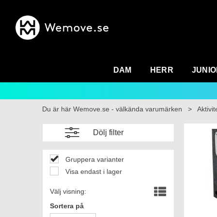
DAM
HERR
JUNIO
Du är här
Wemove.se - välkända varumärken
>
Aktivit
Dölj filter
Gruppera varianter
Visa endast i lager
Välj visning:
Sortera på