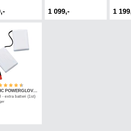
,-
1 099,-
1 199
etyg:
4.6 utav 5 stjärnor
THERM-IC POWERGLOVES REPL.BATTERY (1 pc)
 - extra batteri (1st)
ager