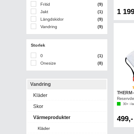
Fritid
(9)
1 199
Jakt
(1)
Längdskidor
(9)
Vandring
(9)
Storlek
0
(1)
Onesize
(8)
Vandring
B
Kläder
Reservdel
30+
i l
Skor
499,-
Värmeprodukter
Kläder