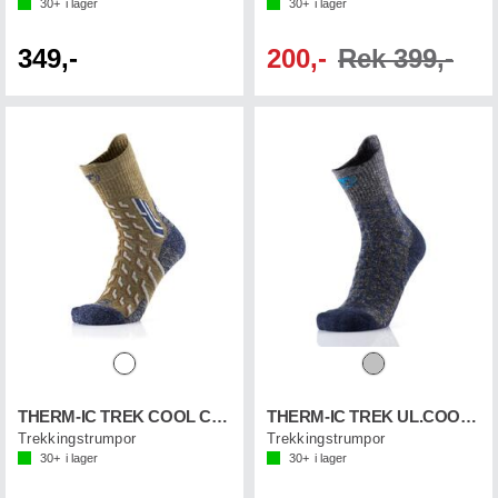
30+
i lager
30+
i lager
349,-
200,-
Rek 399,-
THERM-IC TREK COOL CREW
THERM-IC TREK UL.COOL LN CREW
Trekkingstrumpor
Trekkingstrumpor
30+
i lager
30+
i lager