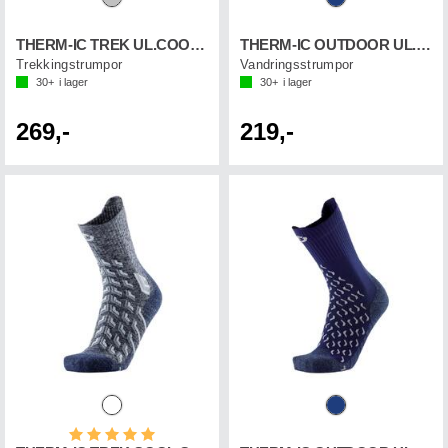
THERM-IC TREK UL.COOL LN ANKLE
THERM-IC OUTDOOR UL.COOL ANKLE
Trekkingstrumpor
Vandringsstrumpor
30+
i lager
30+
i lager
269,-
219,-
Betyg:
5.0 utav 5 stjärnor