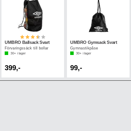
Betyg:
3.3 utav 5 stjärnor
UMBRO Ballsack Svart
UMBRO Gymsack Svart
Förvaringssäck till bollar
Gymnastikpåse
30+
i lager
30+
i lager
399,-
99,-
Få nyheter per e-post.
Vanliga frågor
Registrera
Avsluta
Kontakta oss
Returer
Samarbeten