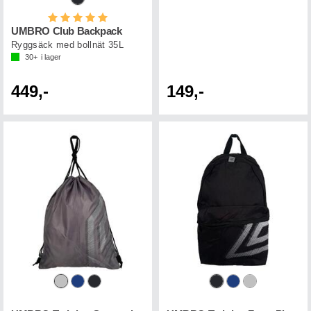
Betyg:
5.0 utav 5 stjärnor
UMBRO Club Backpack
Ryggsäck med bollnät 35L
30+
i lager
449,-
149,-