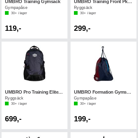
UMBRO Training Gymsack
UMBRO Training Front Pkt Backpack
Gympapåse
Ryggsäck
30+
i lager
30+
i lager
119,-
299,-
UMBRO Pro Training Elite Backpack Marin
UMBRO Formation Gymsack Marin
Ryggsäck
Gympapåse
30+
i lager
30+
i lager
699,-
199,-